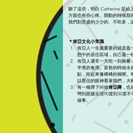
聽了這些，明白 Catherin
方面也有些心疼。開動的時候我
我們刻意盛的少少的、不吃多，
＊肯亞文化小常識
肯亞人一生最重要的就是蓋
想中的居住區域，自己蓋一
肯亞人通常一天吃一到兩餐，
半煮的食用。富裕的時候水
點，吃起來像稀稀的糊粥。每
以置信的眼神看著我們，大
有一種蹲下叫做
肯亞蹲
，也
彎到跟腿呈現90度到30度
做事。