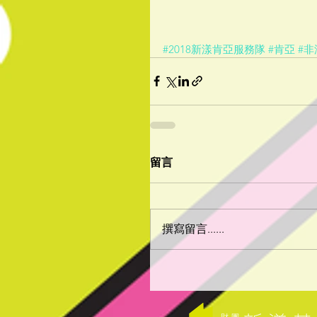
#2018新漾肯亞服務隊
#肯亞
#非
留言
撰寫留言......