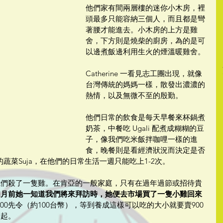
他們家有間兩層樓的迷你小木房，裡
頭最多只能容納三個人，而且都是彎
著腰才能進去。小木房的上方是雞
舍，下方則是燒柴的廚房，為的是可
以邊煮飯邊利用生火的煙溫暖雞舍。
Catherine 一看見志工團出現，就像
台灣傳統的媽媽一樣，散發出濃濃的
熱情，以及無微不至的殷勤。
他們日常的飲食是每天早餐來杯鍋煮
奶茶，中餐吃 Ugali 配煮成糊糊的豆
子，像我們吃米飯拌咖哩一樣的進
食，晚餐則是看經濟狀況而決定是否
蔬菜Suja，在他們的日常生活一週只能吃上1-2次。
e 為我們殺了一隻雞。在肯亞的一般家庭，只有在過年過節或招待貴
個月前她一知道我們將來拜訪時，她便去市場買了一隻小雞回來
00先令（約100台幣），等到養成這樣可以吃的大小就要賣900
不起。