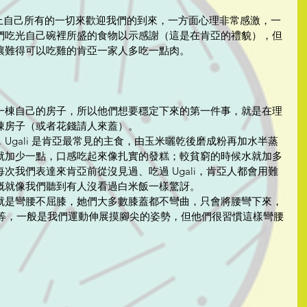
e 是給上自己所有的一切來歡迎我們的到來，一方面心理非常感激，一
們吃光自己碗裡所盛的食物以示感謝（這是在肯亞的禮貌），但
讓難得可以吃雞的肯亞一家人多吃一點肉。
一棟自己的房子，所以他們想要穩定下來的第一件事，就是在理
棟房子（或者花錢請人來蓋）。
Ugali 是肯亞最常見的主食，由玉米曬乾後磨成粉再加水半蒸
就加少一點，口感吃起來像扎實的發糕；較貧窮的時候水就加多
次我們表達來肯亞前從沒見過、吃過 Ugali，肯亞人都會用難
概就像我們聽到有人沒看過白米飯一樣驚訝。
就是彎腰不屈膝，她們大多數膝蓋都不彎曲，只會將腰彎下來，
不等，一般是我們運動伸展摸腳尖的姿勢，但他們很習慣這樣彎腰