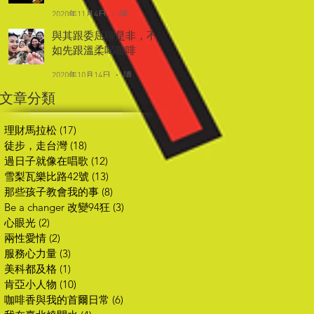
2020年11月4日
讀畢需時 2 分鐘
與其跟委屈聊是非，不
如先跟溫柔喝咖啡
2020年10月14日
讀畢需時 2 分鐘
文章分類
理財馬拉松
(17)
17 篇文章
徒步，走台灣
(18)
18 篇文章
過日子就像在唱歌
(12)
12 篇文章
雪梨瓦樂比路42號
(13)
13 篇文章
那些孩子教會我的事
(8)
8 篇文章
Be a changer 改變94狂
(3)
3 篇文章
心眼光
(2)
2 篇文章
兩性愛情
(2)
2 篇文章
服務心力量
(3)
3 篇文章
美科都及格
(1)
1 篇文章
肯亞小人物
(10)
10 篇文章
咖啡香與我的首爾日常
(6)
6 篇文章