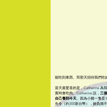
能吃到東西。而那天招待我們吃的
當天最驚喜的是，Catherin
賓時會吃肉。Catherine 説，
三
自己養到今天
。因為小雞一隻是3
先令（約300新台幣），她負擔