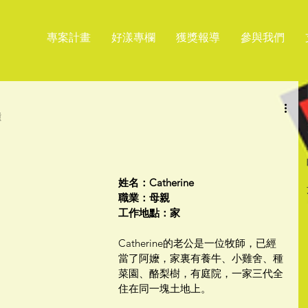
專案計畫
好漾專欄
獲獎報導
參與我們
鐘
姓名：Catherine
職業：母親
工作地點：家
Catherine的老公是一位牧師，已經
當了阿嬤，家裏有養牛、小雞舍、種
菜園、酪梨樹，有庭院，一家三代全
住在同一塊土地上。