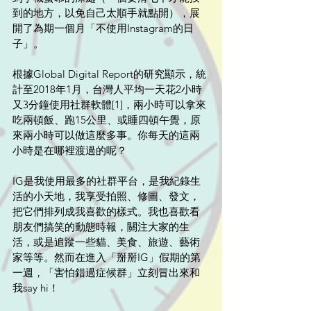
到的地方，以免自己太順手就點開），展
開了為期一個月「不使用Instagram的日
子」。
根據Global Digital Report的研究顯示，統
計至2018年1月，台灣人平均一天花2小時
又3分鐘使用社群軟體[1]，兩小時可以拿來
吃兩頓飯、跑15公里、或睡四頓午覺，原
來兩小時可以做這麼多事。你每天的這兩
小時是在哪裡渡過的呢？
IG是我使用最多的社群平台，是我紀錄生
活的小天地，我享受拍照、修圖、發文，
把它們排列成我喜歡的樣式。我也喜歡看
朋友們搞笑的動態時報，關注大家的生
活，或是追蹤一些貓、美食、旅遊、藝術
家等等。然而在進入「掰掰IG」假期的第
一週，「害怕錯過症候群」立刻冒出來和
我say hi！