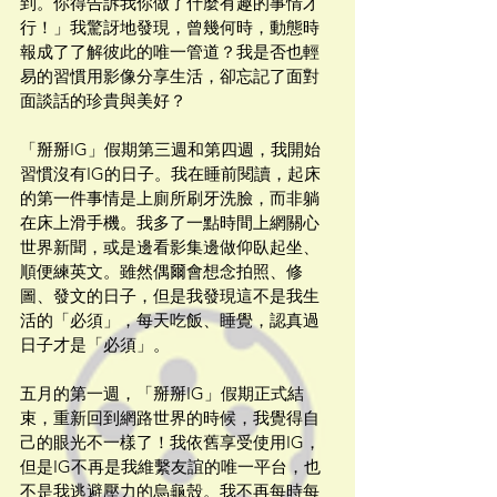
到。你得告訴我你做了什麼有趣的事情才
行！」我驚訝地發現，曾幾何時，動態時
報成了了解彼此的唯一管道？我是否也輕
易的習慣用影像分享生活，卻忘記了面對
面談話的珍貴與美好？
「掰掰IG」假期第三週和第四週，我開始
習慣沒有IG的日子。我在睡前閱讀，起床
的第一件事情是上廁所刷牙洗臉，而非躺
在床上滑手機。我多了一點時間上網關心
世界新聞，或是邊看影集邊做仰臥起坐、
順便練英文。雖然偶爾會想念拍照、修
圖、發文的日子，但是我發現這不是我生
活的「必須」，每天吃飯、睡覺，認真過
日子才是「必須」。
五月的第一週，「掰掰IG」假期正式結
束，重新回到網路世界的時候，我覺得自
己的眼光不一樣了！我依舊享受使用IG，
但是IG不再是我維繫友誼的唯一平台，也
不是我逃避壓力的烏龜殼。我不再每時每