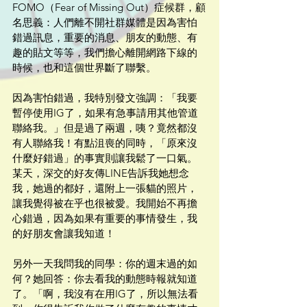
FOMO（Fear of Missing Out）症候群，顧
名思義：人們離不開社群媒體是因為害怕
錯過訊息，重要的消息、朋友的動態、有
趣的貼文等等，我們擔心離開網路下線的
時候，也和這個世界斷了聯繫。
因為害怕錯過，我特別發文強調：「我要
暫停使用IG了，如果有急事請用其他管道
聯絡我。」但是過了兩週，咦？竟然都沒
有人聯絡我！有點沮喪的同時，「原來沒
什麼好錯過」的事實則讓我鬆了一口氣。
某天，深交的好友傳LINE告訴我她想念
我，她過的都好，還附上一張貓的照片，
讓我覺得被在乎也很被愛。我開始不再擔
心錯過，因為如果有重要的事情發生，我
的好朋友會讓我知道！
另外一天我問我的同學：你的週末過的如
何？她回答：你去看我的動態時報就知道
了。「啊，我沒有在用IG了，所以無法看