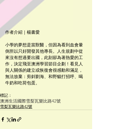
作者介紹｜楊書愛
小學的夢想是當獸醫，但因為看到血會暈
倒所以只好開發其他專長。人生規劃中從
來沒有想過要出國，此刻卻為著熱愛的工
作，決定飛至澳洲學習節目企劃！看見人
與人關係的建立或恢復會很感動和滿足，
無法放棄：剪斜劉海、和野貓打招呼、喝
牛奶和吃荷包蛋。
標記：
澳洲
生活
國際
雪梨瓦樂比路42號
雪梨瓦樂比路42號