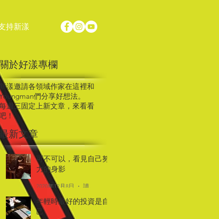
支持新漾
關於好漾專欄
新漾邀請各領域作家在這裡和
Youngman們分享好想法。
每週三固定上新文章，來看看
吧！
最新文章
可不可以，看見自己努
力的身影
2020年12月8日
讀畢需時 2 分鐘
年輕時最好的投資是自
己