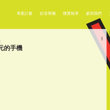
專案計畫
好漾專欄
獲獎報導
參與我們
鐘
00元的手機