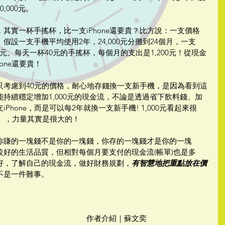
,000元。
其實一杯手搖杯，比一支iPhone還要貴？比方說：一支價格
很貴。假設一支手機平均使用2年，24,000元分攤到24個月，一支 
000元。每天一杯40元的手搖杯，每個月的支出是1,200元！從現金
one還要貴！
只考慮到40元的價格，耐心地存錢換一支新手機，是因為看到這
持續穩定增加1,000元的現金流，不論是透過省下飲料錢、加
hone，而是可以每2年就換一支新手機! 1,000元看起來很
流」，力量其實是很大的！
你賺的一塊錢不是你的一塊錢，你存的一塊錢才是你的一塊
好的生活品質，但相對每個月要支付的現金流(帳單)也是多
好，了解自己的現金流，做好財務規劃，
有智慧地把重點放在價
不是一件難事。
作者介紹｜蘇文奕