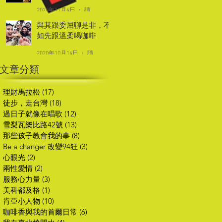
2020年11月4日
讀畢需時 2 分鐘
與其跟委屈聊是非，不
如先跟溫柔喝咖啡
2020年10月14日
讀畢需時 2 分鐘
文章分類
理財馬拉松
(17)
17 篇文章
徒步，走台灣
(18)
18 篇文章
過日子就像在唱歌
(12)
12 篇文章
雪梨瓦樂比路42號
(13)
13 篇文章
那些孩子教會我的事
(8)
8 篇文章
Be a changer 改變94狂
(3)
3 篇文章
心眼光
(2)
2 篇文章
兩性愛情
(2)
2 篇文章
服務心力量
(3)
3 篇文章
美科都及格
(1)
1 篇文章
肯亞小人物
(10)
10 篇文章
咖啡香與我的首爾日常
(6)
6 篇文章