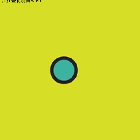
我在臺北燒開水
(4)
4 篇文章