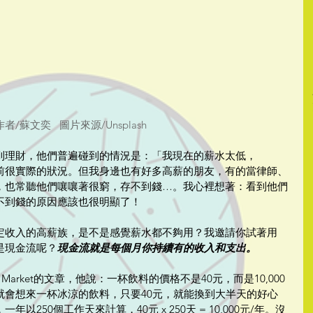
作者/蘇文奕   圖片來源/Unsplash
到理財，他們普遍碰到的情況是：「我現在的薪水太低，
前很實際的狀況。但我身邊也有好多高薪的朋友，有的當律師、
，也常聽他們嚷嚷著很窮，存不到錢…。我心裡想著：看到他們
不到錢的原因應該也很明顯了！
定收入的高薪族，是不是感覺薪水都不夠用？我邀請你試著用
是現金流呢？
現金流就是每個月你持續有的收入和支出。
Market的文章，他說：一杯飲料的價格不是40元，而是10,000
就會想來一杯冰涼的飲料，只要40元，就能換到大半天的好心
250個工作天來計算，40元 x 250天 = 10,000元/年。沒