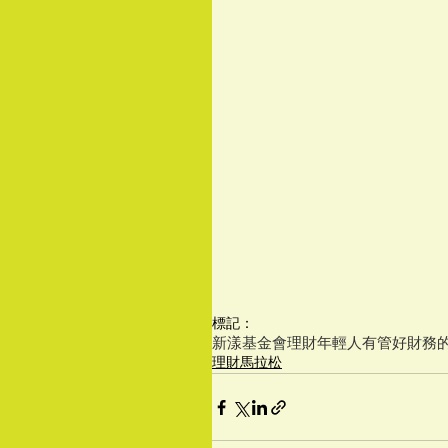
標記：
新漾基金會
理財
年輕人有管好財務
理財馬拉松