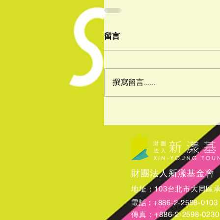
留言
撰寫留言......
財團法人新漾基金會
地址：103台北市大同區承德
電話 : +886-2-2598-0103
​傳真：+886-2-2598-0230