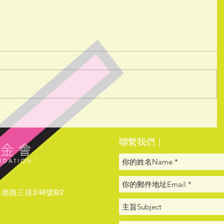
​聯繫我們｜
路三段246號B2​