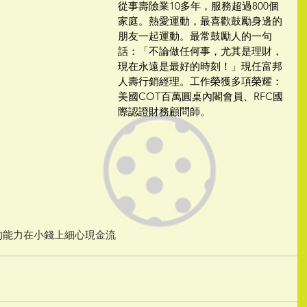
從事壽險業10多年，服務超過800個
家庭。熱愛運動，最喜歡鼓勵身邊的
朋友一起運動。最常鼓勵人的一句
話：「不論做任何事，尤其是理財，
現在永遠是最好的時刻！」現任富邦
人壽行銷經理。工作榮獲多項榮耀：
美國COT百萬圓桌內閣會員、RFC國
際認證財務顧問師。
的能力
在小錢上細心
現金流