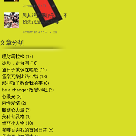
2020年11月4日
讀畢需時 2 分鐘
與其跟委屈聊是非，不
如先跟溫柔喝咖啡
2020年10月14日
讀畢需時 2 分鐘
文章分類
理財馬拉松
(17)
17 篇文章
徒步，走台灣
(18)
18 篇文章
過日子就像在唱歌
(12)
12 篇文章
雪梨瓦樂比路42號
(13)
13 篇文章
那些孩子教會我的事
(8)
8 篇文章
Be a changer 改變94狂
(3)
3 篇文章
心眼光
(2)
2 篇文章
兩性愛情
(2)
2 篇文章
服務心力量
(3)
3 篇文章
美科都及格
(1)
1 篇文章
肯亞小人物
(10)
10 篇文章
咖啡香與我的首爾日常
(6)
6 篇文章