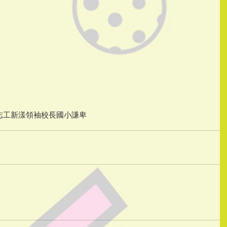
志工
新漾
領袖
校長
國小
謙卑