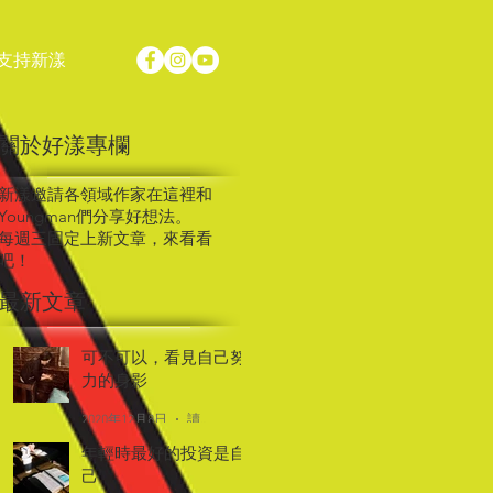
支持新漾
關於好漾專欄
新漾邀請各領域作家在這裡和
Youngman們分享好想法。
每週三固定上新文章，來看看
吧！
最新文章
可不可以，看見自己努
力的身影
2020年12月8日
讀畢需時 2 分鐘
年輕時最好的投資是自
己