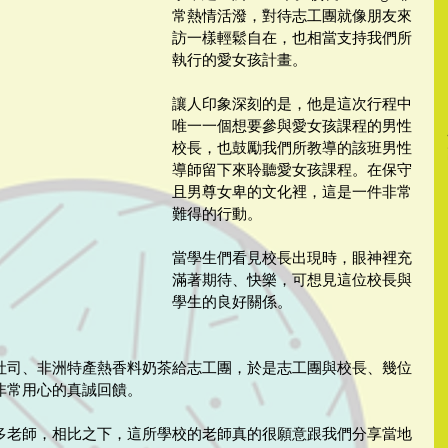
常熱情活潑，對待志工團就像朋友來
訪一樣輕鬆自在，也相當支持我們所
執行的愛女孩計畫。
讓人印象深刻的是，他是這次行程中
唯一一個想要參與愛女孩課程的男性
校長，也鼓勵我們所教導的該班男性
導師留下來聆聽愛女孩課程。在保守
且男尊女卑的文化裡，這是一件非常
難得的行動。
當學生們看見校長出現時，眼神裡充
滿著期待、快樂，可想見這位校長與
學生的良好關係。
吐司、非洲特產熱香料奶茶給志工團，於是志工團與校長、幾位
非常用心的真誠回饋。
多老師，相比之下，這所學校的老師真的很願意跟我們分享當地