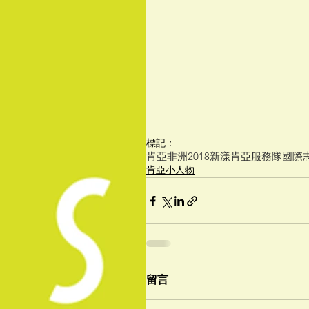
標記：
肯亞
非洲
2018新漾肯亞服務隊
國際
肯亞小人物
留言