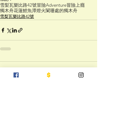
雪梨瓦樂比路42號
冒險
Adventure
冒險上癮
獨木舟
花蓮
鯉魚潭
燈火闌珊處的獨木舟
雪梨瓦樂比路42號
留言
撰寫留言......
關於好漾專
欄