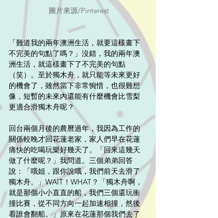
 圖片來源/Pinterest
「難道我的兩年澳洲生活，就要這樣畫下
不完美的句點了嗎？」沒錯，我的兩年澳
洲生活，就這樣畫下了不完美的句點
（笑）。至於獨木舟，就只能等未來更好
的機會了，雖然當下非常惋惜，也很難想
像，短暫的未來內還能有什麼機會比雪梨
更適合滑獨木舟呢？
回台兩個月後的農曆過年，我因為工作的
關係較晚才回花蓮老家，家人們早在花蓮
痛快的吃喝玩樂好幾天了。「回來這幾天
做了什麼呢？」我問道。三個弟弟回答
說：「哦姐，跟你說哦，我們前天去滑了
獨木舟。」WAIT！WHAT？「獨木舟啊，
就是那個小小直直的船，我們三個還玩衝
撞比賽，從不同方向一起加速相撞，然後
看誰會翻船。」原來在花蓮那個我們去了