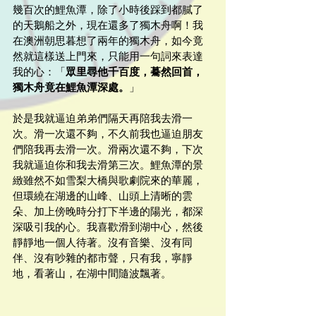
幾百次的鯉魚潭，除了小時後踩到都膩了
的天鵝船之外，現在還多了獨木舟啊！我
在澳洲朝思暮想了兩年的獨木舟，如今竟
然就這樣送上門來，只能用一句詞來表達
我的心：「
眾里尋他千百度，驀然回首，
獨木舟竟在鯉魚潭深處。
」
於是我就逼迫弟弟們隔天再陪我去滑一
次。滑一次還不夠，不久前我也逼迫朋友
們陪我再去滑一次。滑兩次還不夠，下次
我就逼迫你和我去滑第三次。鯉魚潭的景
緻雖然不如雪梨大橋與歌劇院來的華麗，
但環繞在湖邊的山峰、山頭上清晰的雲
朵、加上傍晚時分打下半邊的陽光，都深
深吸引我的心。我喜歡滑到湖中心，然後
靜靜地一個人待著。沒有音樂、沒有同
伴、沒有吵雜的都市聲，只有我，寧靜
地，看著山，在湖中間隨波飄著。