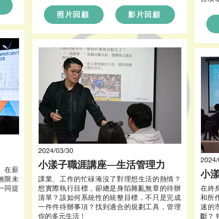
照片回顧
影片回顧
2024/03/30
2024/
小漾子職涯講座—生活管理力
。在薪
小
無限未
課業、工作的忙碌淹沒了對理想生活的熱情？
一同提
想實際執行目標，卻總是身陷雜亂無章的待辦
在終
清單？該如何系統性的統整目標，不只是完成
和所
一件件待辦事項？找到適合的規劃工具，管理
速的
你的多元生活！
斷？