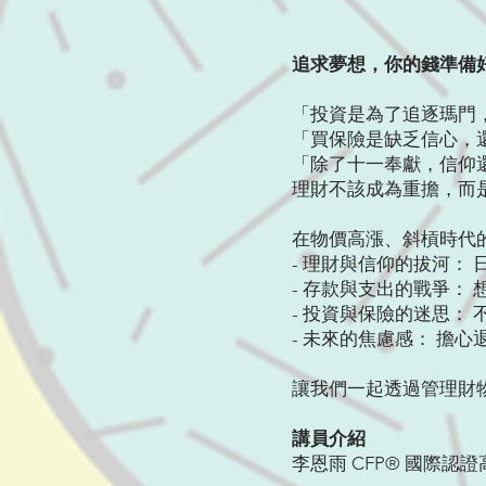
追求夢想，你的錢準備
「投資是為了追逐瑪門
「買保險是缺乏信心，
「除了十一奉獻，信仰
理財不該成為重擔，而
在物價高漲、斜槓時代
- 理財與信仰的拔河：
- 存款與支出的戰爭：
- 投資與保險的迷思：
- 未來的焦慮感： 擔
讓我們一起透過管理財
講員介紹
李恩雨 CFP® 國際認