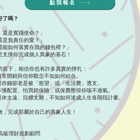
點我報名
好了嗎？
，還是實踐使命？」
還是負責任的愛？」
還能如何落實在我的錢包裡？」
是支撐你完成個人異象的基石！
的當下，相信你也有許多真實的掙扎：
 日常開銷與信仰觀念不知如何結合。
 想存錢卻老是被「慾望」或「生活費」透支。
 不懂配置、怕買錯保險，或保費壓得你喘不過氣。
心退休太遠、目標太難，不知如何達成人生各階段計畫。
物，完成那屬於自己的異象人生！
證高級理財規劃顧問