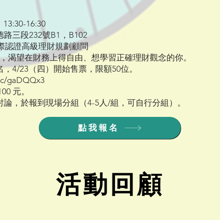
3:30-16:30
三段232號B1，B102
 國際認證高級理財規劃顧問
青年，渴望在財務上得自由、想學習正確理財觀念的你。
，4/23（四）開始售票，限額50位。
i.cc/gaDQQx3
00 元。
論，於報到現場分組（4-5人/組，可自行分組）。
點我報名
活動回顧