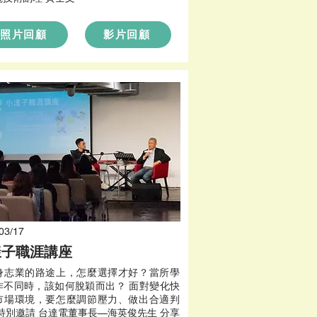
照片回顧
影片回顧
03/17
漾子職涯講座
身志業的路途上，怎麼選擇才好？當所學
作不同時，該如何脫穎而出？ 面對變化快
市場環境，要怎麼調節壓力、做出合適判
 特別邀請 台達電董事長—海英俊先生 分享