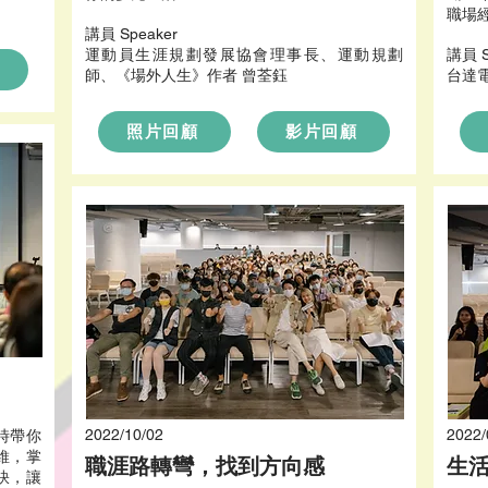
職場
​講員 Speaker
運動員生涯規劃發展協會理事長、運動規劃
​講員 
師、《場外人生》作者 曾荃鈺
台達
照片回顧
影片回顧
2022/10/02
2022/
時帶你
維，掌
職涯路轉彎，找到方向感
生
訣，讓