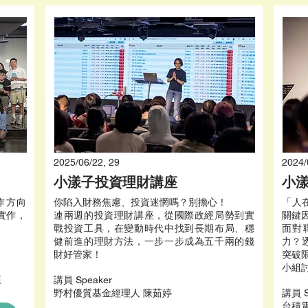
2025/06/22, 29
2024/
小漾子投資理財講座
小漾
作方向
你陷入財務焦慮、投資迷惘嗎？別擔心！
「人
實作，
連兩週的投資理財講座，從國際政經局勢到實
關鍵
戰投資工具，在變動時代中找到長期布局、穩
面對
健前進的理財方法，一步一步成為五千兩的錢
力？
財好管家！
突破限
小組
鈺
​講員 Speaker
野村優質基金經理人 陳茹婷
​講員 
台積