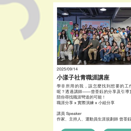
2025/09/14
小漾子社青職涯講座
學非所用的我，該怎麼找到想要的工
呢？透過講師——曾荃鈺的分享及引導
陪你尋找職涯彎道的可能！
職涯分享 x 實際演練 x 小組分享
​講員 Speaker
作家、主持人、運動員生涯規劃師 曾荃