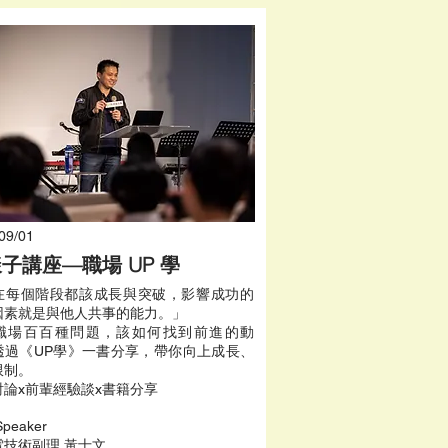
09/01
子講座—職場 UP 學
在每個階段都該成長與突破，影響成功的
因素就是與他人共事的能力。」
職場百百種問題，該如何找到前進的動
透過《UP學》一書分享，帶你向上成長、
制。​
討論x前輩經驗談x書籍分享
Speaker
電技術副理 黃士文